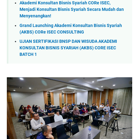
Akademi Konsultan Bisnis Syariah CORe ISEC,
Menjadi Konsultan Bisnis Syariah Secara Mudah dan
Menyenangkan!
Grand Launching Akademi Konsultan Bisnis Syariah
(AKBS) CORe ISEC CONSULTING
UJIAN SERTIFIKASI BNSP DAN WISUDA AKADEMI
KONSULTAN BISNIS SYARIAH (AKBS) CORE ISEC
BATCH 1