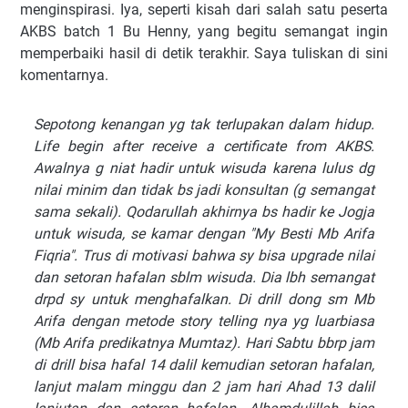
menginspirasi. Iya, seperti kisah dari salah satu peserta
AKBS batch 1 Bu Henny, yang begitu semangat ingin
memperbaiki hasil di detik terakhir. Saya tuliskan di sini
komentarnya.
Sepotong kenangan yg tak terlupakan dalam hidup.
Life begin after receive a certificate from AKBS.
Awalnya g niat hadir untuk wisuda karena lulus dg
nilai minim dan tidak bs jadi konsultan (g semangat
sama sekali). Qodarullah akhirnya bs hadir ke Jogja
untuk wisuda, se kamar dengan "My Besti Mb Arifa
Fiqria". Trus di motivasi bahwa sy bisa upgrade nilai
dan setoran hafalan sblm wisuda. Dia lbh semangat
drpd sy untuk menghafalkan. Di drill dong sm Mb
Arifa dengan metode story telling nya yg luarbiasa
(Mb Arifa predikatnya Mumtaz). Hari Sabtu bbrp jam
di drill bisa hafal 14 dalil kemudian setoran hafalan,
lanjut malam minggu dan 2 jam hari Ahad 13 dalil