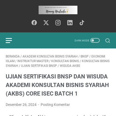
BERANDA
/
AKADEMI KONSULTAN BISNIS SYARIAH
/
BNSP
/
EKONOMI
ISLAM
/
INSTRUKTUR MASTER
/
KONSULTAN BISNIS
/
KONSULTAN BISNIS
SYARIAH
/
UJIAN SERTIFIKASI BNSP
/
WISUDA AKBS
UJIAN SERTIFIKASI BNSP DAN WISUDA
AKADEMI KONSULTAN BISNIS SYARIAH
(AKBS) CORE ISEC BATCH 1
Desember 26, 2024
Posting Komentar