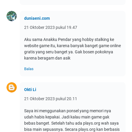
duniaeni.com
21 Oktober 2023 pukul 19.47
Aku sama Anakku Pendar yang hobby stalking ke
website game itu, karena banyak banget game online
gratis yang seru banget ya. Gak bosen pokoknya
karena beragam dan asik
Balas
Okti Li
21 Oktober 2023 pukul 20.11
Saya ini menggunakan ponsel yang memori nya
udah habis kepakai. Jadi kalau main game gak
bebas banget. Setelah tahu ada plays.org wah saya
bisa main sepuasnya. Secara plays.org kan berbasis