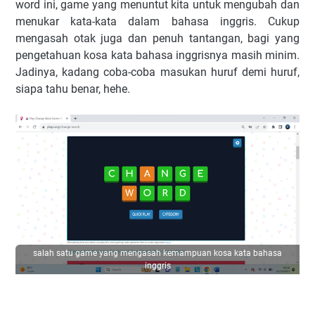
word ini, game yang menuntut kita untuk mengubah dan
menukar kata-kata dalam bahasa inggris. Cukup
mengasah otak juga dan penuh tantangan, bagi yang
pengetahuan kosa kata bahasa inggrisnya masih minim.
Jadinya, kadang coba-coba masukan huruf demi huruf,
siapa tahu benar, hehe.
salah satu game yang mengasah kemampuan kosa kata bahasa
inggris