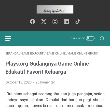
BERANDA
/
GAME EDUKATIF
/
GAME ONLINE
/
GAME ONLINE GRATIS
Plays.org Gudangnya Game Online
Edukatif Favorit Keluarga
Oktober 18, 2023
25 komentar
Rutinitas sebagai seorang ibu dan juga pengajar, setiap
harinya saya lakukan. Dimulai dari bangun pagi, sholat,
baca quran, beres-beres dan memasak membuat