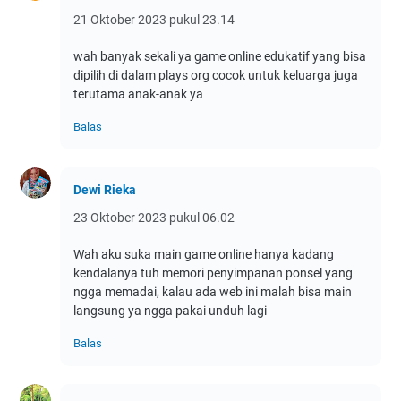
21 Oktober 2023 pukul 23.14
wah banyak sekali ya game online edukatif yang bisa
dipilih di dalam plays org cocok untuk keluarga juga
terutama anak-anak ya
Balas
Dewi Rieka
23 Oktober 2023 pukul 06.02
Wah aku suka main game online hanya kadang
kendalanya tuh memori penyimpanan ponsel yang
ngga memadai, kalau ada web ini malah bisa main
langsung ya ngga pakai unduh lagi
Balas