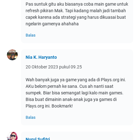
Pas suntuk gitu aku biasanya coba main game untuk
refresh pikiran Mak. Tapi kadang malah jadi tambah
capek karena ada strategi yang harus dikuasai buat
ngelarin gamenya ahahaha
Balas
Nia K. Haryanto
20 Oktober 2023 pukul 09.25
Wah banyak juga ya game yang ada di Plays.org ini.
AKu belom pernah ke sana. Cus ah nanti saat
sumpek. Biar bisa semangat lagi kalo main games.
Bisa buat dimainin anak-anak juga ya games di
Plays.org ini. Bookmark!
Balas
Nurul Sufitri