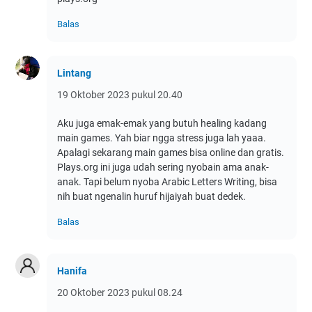
Balas
Lintang
19 Oktober 2023 pukul 20.40
Aku juga emak-emak yang butuh healing kadang
main games. Yah biar ngga stress juga lah yaaa.
Apalagi sekarang main games bisa online dan gratis.
Plays.org ini juga udah sering nyobain ama anak-
anak. Tapi belum nyoba Arabic Letters Writing, bisa
nih buat ngenalin huruf hijaiyah buat dedek.
Balas
Hanifa
20 Oktober 2023 pukul 08.24