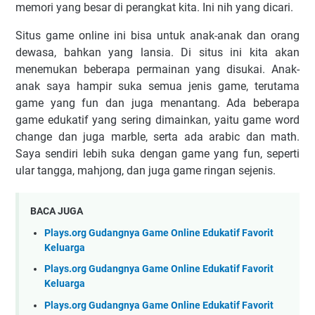
memori yang besar di perangkat kita. Ini nih yang dicari.
Situs game online ini bisa untuk anak-anak dan orang
dewasa, bahkan yang lansia. Di situs ini kita akan
menemukan beberapa permainan yang disukai. Anak-
anak saya hampir suka semua jenis game, terutama
game yang fun dan juga menantang. Ada beberapa
game edukatif yang sering dimainkan, yaitu game word
change dan juga marble, serta ada arabic dan math.
Saya sendiri lebih suka dengan game yang fun, seperti
ular tangga, mahjong, dan juga game ringan sejenis.
BACA JUGA
Plays.org Gudangnya Game Online Edukatif Favorit
Keluarga
Plays.org Gudangnya Game Online Edukatif Favorit
Keluarga
Plays.org Gudangnya Game Online Edukatif Favorit