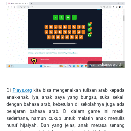
game change word
Di
Plays.org
kita bisa mengenalkan tulisan arab kepada
anak-anak. Iya, anak saya yang bungsu, suka sekali
dengan bahasa arab, kebetulan di sekolahnya juga ada
pelajaran bahasa arab. Di dalam game ini meski
sederhana, namun cukup untuk melatih anak menulis
huruf hijaiyah. Dan yang jelas, anak merasa senang