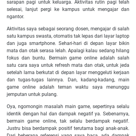
sarapan pagi untuk keluarga. Aktivitas rutin pagi telah
selesai, lanjut pergi ke kampus untuk mengajar dan
ngantor.
Aktivitas saya sebagai seorang dosen, mengajar di salah
satu kampus swasta, otomatis tak lepas dari layar laptop
dan juga smartphone. Sehari-hari di depan layar bikin
mata dan otak serasa lelah. Apalagi kalau sedang hilang
fokus dan buntu. Bermain game online adalah salah
satu cara saya untuk refresh mata dan otak, untuk jeda
setelah lama berkutat di depan layar menggeluti kerjaan
dan tugas-tugas lainnya. Dan, kadang-kadang, main
game online adalah teman waktu saya menunggu
jemputan untuk pulang.
Oya, ngomongin masalah main game, sepertinya selalu
identik dengan hal dan dampak negatif ya. Sebenarnya,
bermain game online, tak selalu berdampak negatif.
Justru bisa berdampak positif terutama bagi anak-anak.
Dari beberapa referensi yang saya baca, ada dampak