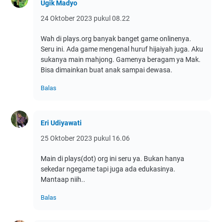
Ugik Madyo
24 Oktober 2023 pukul 08.22
Wah di plays.org banyak banget game onlinenya.
Seru ini. Ada game mengenal huruf hijaiyah juga. Aku
sukanya main mahjong. Gamenya beragam ya Mak.
Bisa dimainkan buat anak sampai dewasa.
Balas
Eri Udiyawati
25 Oktober 2023 pukul 16.06
Main di plays(dot) org ini seru ya. Bukan hanya
sekedar ngegame tapi juga ada edukasinya.
Mantaap niih..
Balas