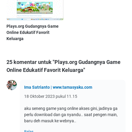
Plays.org Gudangnya Game
Online Edukatif Favorit
Keluarga
25 komentar untuk "Plays.org Gudangnya Game
Online Edukatif Favorit Keluarga"
Ima Satrianto | www.tamasyaku.com
18 Oktober 2023 pukul 11.15
aku seneng game yang online akses gini, jadinya ga
perlu download dan ga nyandu.. saat pengen main,
baru deh masuk ke webnya..
Balas