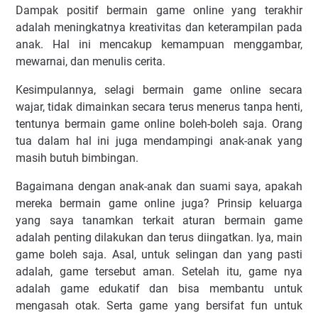
Dampak positif bermain game online yang terakhir
adalah meningkatnya kreativitas dan keterampilan pada
anak. Hal ini mencakup kemampuan menggambar,
mewarnai, dan menulis cerita.
Kesimpulannya, selagi bermain game online secara
wajar, tidak dimainkan secara terus menerus tanpa henti,
tentunya bermain game online boleh-boleh saja. Orang
tua dalam hal ini juga mendampingi anak-anak yang
masih butuh bimbingan.
Bagaimana dengan anak-anak dan suami saya, apakah
mereka bermain game online juga? Prinsip keluarga
yang saya tanamkan terkait aturan bermain game
adalah penting dilakukan dan terus diingatkan. Iya, main
game boleh saja. Asal, untuk selingan dan yang pasti
adalah, game tersebut aman. Setelah itu, game nya
adalah game edukatif dan bisa membantu untuk
mengasah otak. Serta game yang bersifat fun untuk