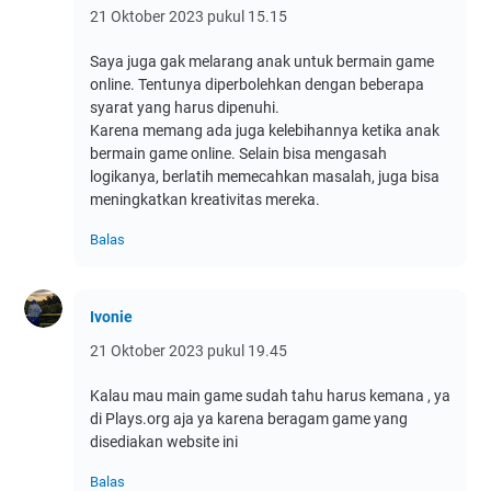
21 Oktober 2023 pukul 15.15
Saya juga gak melarang anak untuk bermain game
online. Tentunya diperbolehkan dengan beberapa
syarat yang harus dipenuhi.
Karena memang ada juga kelebihannya ketika anak
bermain game online. Selain bisa mengasah
logikanya, berlatih memecahkan masalah, juga bisa
meningkatkan kreativitas mereka.
Balas
Ivonie
21 Oktober 2023 pukul 19.45
Kalau mau main game sudah tahu harus kemana , ya
di Plays.org aja ya karena beragam game yang
disediakan website ini
Balas