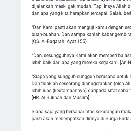
dijalankan meski gak mudah. Tapi Insya Allah d
dan apa yang kita harapkan tercapai. Selalu be
⠀
"Dan Kami pasti akan menguji kamu dengan sedik
buah-buahan. Dan sampaikanlah kabar gembira
(QS. Al-Baqarah: Ayat 155)⠀⠀
“Dan, sesungguhnya Kami akan memberi balasa
lebih baik dari apa yang mereka kerjakan”. [An-N
"Siapa yang sungguh-sungguh berusaha untuk 
Dan tidaklah seseorang dianugerahkan (oleh Al
lebih luas (keutamaannya) daripada sifat sabar.
[HR. Al-Bukhâri dan Muslim]
Siapa saja yang bersabar atas kekurangan mak
pasti akan menempatkan dirinya di Surga Fird