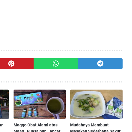
an
Maggo Obat Alami atasi
Mudahnya Membuat
Maag , Puasa pun Lancar
Masakan Sederhana Sayur