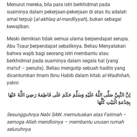
Menurut mereka, bila para istri berkhidmat pada
suaminya dalam pekerjaan-pekerjaan di atas itu adalah
amal terpuji (
al-akhlaq al-mardliyyah
), bukan sebagai
kewajiban.
Meski demikian tidak semua ulama berpendapat serupa.
Abu Tsaur
berpendapat sebaliknya. Beliau Menyatakan
bahwa wajib bagi seorang istri membantu atau
berkhidmat pada suaminya dalam segala hal (yang
ma’ruf – penulis). Beliau mengutip sebuah hadits yang
dicantumkan Imam Ibnu Habib
dalam kitab
al-Wadhihah
,
yakni:
إنَّ النَّبِيَّ صَلَّى اللَّهُ عَلَيْهِ وَسَلَّمَ حَكَمَ عَلَى فَاطِمَةَ رَضِيَ اللَّهُ عَنْهَا
بِخِدْمَةِ الْبَيْتِ كُلِّهَا
Sesungguhnya Nabi SAW. memutuskan atas Fatimah –
semoga Allah meridloinya – membantu urusan rumah
seluruhnya