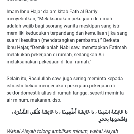
Imam Ibnu Hajar dalam kitab Fath al-Barriy
menyebutkan, “Melaksanakan pekerjaan di rumah
adalah wajib bagi seorang wanita meskipun sang istri
memiliki kedudukan terpandang dan kemuliaan jika sang
suami kesulitan (mendatangkan pembantu).” Berkata
Ibnu Hajar, “Demikianlah Nabi saw. menetapkan Fatimah
melakukan pekerjaan di rumah, sedangkan Ali
melaksanakan pekerjaan di luar rumah.”
Selain itu, Rasulullah saw. juga sering meminta kepada
istri-istri beliau mengerjakan pekerjaan-pekerjaan di
sektor domestik alias di rumah tangga, seperti meminta
air minum, makanan, dsb.
يَا عَائِشَةُ اسْقِينَا ، يَا عَائِشَةُ أَطْعِمِينَا ، يَا عَائِشَةُ هَلُمِّي الشَّفْرَةَ ،
وَاشْحَذِيهَا بِحَجَرٍ
Wahai Aisyah tolong ambilkan minum, wahai Aisyah