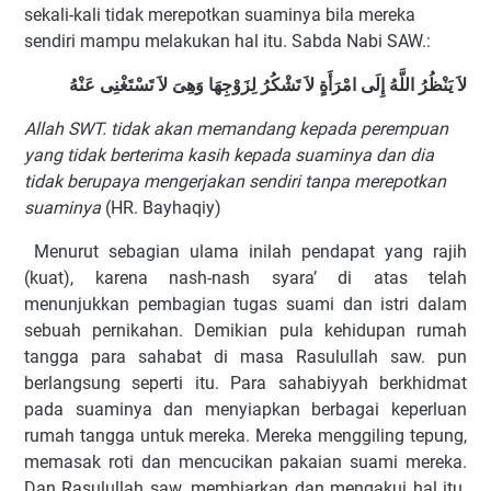
sekali-kali tidak merepotkan suaminya bila mereka
sendiri mampu melakukan hal itu. Sabda Nabi SAW.:
لاَ يَنْظُرُ اللَّهُ إِلَى امْرَأَةٍ لاَ تَشْكُرُ لِزَوْجِهَا وَهِىَ لاَ تَسْتَغْنِى عَنْهُ
Allah SWT. tidak akan memandang kepada perempuan
yang tidak berterima kasih kepada suaminya dan dia
tidak berupaya mengerjakan sendiri tanpa merepotkan
suaminya
(HR. Bayhaqiy)
Menurut sebagian ulama inilah pendapat yang rajih
(kuat), karena nash-nash syara’ di atas telah
menunjukkan pembagian tugas suami dan istri dalam
sebuah pernikahan. Demikian pula kehidupan rumah
tangga para sahabat di masa Rasulullah saw. pun
berlangsung seperti itu. Para sahabiyyah berkhidmat
pada suaminya dan menyiapkan berbagai keperluan
rumah tangga untuk mereka. Mereka menggiling tepung,
memasak roti dan mencucikan pakaian suami mereka.
Dan Rasulullah saw. membiarkan dan mengakui hal itu.