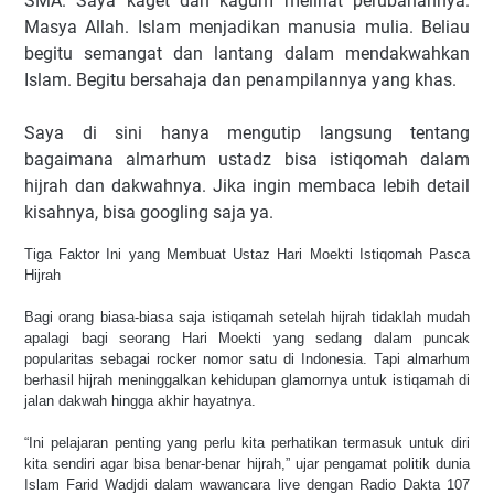
SMA. Saya kaget dan kagum melihat perubahannya.
Masya Allah. Islam menjadikan manusia mulia. Beliau
begitu semangat dan lantang dalam mendakwahkan
Islam. Begitu bersahaja dan penampilannya yang khas.
Saya di sini hanya mengutip langsung tentang
bagaimana almarhum ustadz bisa istiqomah dalam
hijrah dan dakwahnya. Jika ingin membaca lebih detail
kisahnya, bisa googling saja ya.
Tiga Faktor Ini yang Membuat Ustaz Hari Moekti Istiqomah Pasca
Hijrah
Bagi orang biasa-biasa saja istiqamah setelah hijrah tidaklah mudah
apalagi bagi seorang Hari Moekti yang sedang dalam puncak
popularitas sebagai rocker nomor satu di Indonesia. Tapi almarhum
berhasil hijrah meninggalkan kehidupan glamornya untuk istiqamah di
jalan dakwah hingga akhir hayatnya.
“Ini pelajaran penting yang perlu kita perhatikan termasuk untuk diri
kita sendiri agar bisa benar-benar hijrah,” ujar pengamat politik dunia
Islam Farid Wadjdi dalam wawancara live dengan Radio Dakta 107