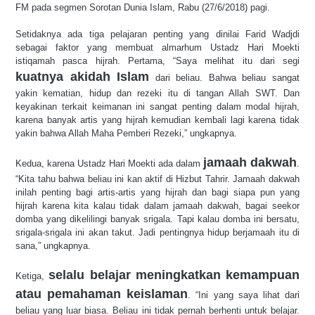
FM pada segmen Sorotan Dunia Islam, Rabu (27/6/2018) pagi.
Setidaknya ada tiga pelajaran penting yang dinilai Farid Wadjdi
sebagai faktor yang membuat almarhum Ustadz Hari Moekti
istiqamah pasca hijrah. Pertama, “Saya melihat itu dari segi
kuatnya akidah Islam
dari beliau. Bahwa beliau sangat
yakin kematian, hidup dan rezeki itu di tangan Allah SWT. Dan
keyakinan terkait keimanan ini sangat penting dalam modal hijrah,
karena banyak artis yang hijrah kemudian kembali lagi karena tidak
yakin bahwa Allah Maha Pemberi Rezeki,” ungkapnya.
jamaah dakwah
Kedua, karena Ustadz Hari Moekti ada dalam
.
“Kita tahu bahwa beliau ini kan aktif di Hizbut Tahrir. Jamaah dakwah
inilah penting bagi artis-artis yang hijrah dan bagi siapa pun yang
hijrah karena kita kalau tidak dalam jamaah dakwah, bagai seekor
domba yang dikelilingi banyak srigala. Tapi kalau domba ini bersatu,
srigala-srigala ini akan takut. Jadi pentingnya hidup berjamaah itu di
sana,” ungkapnya.
selalu belajar meningkatkan kemampuan
Ketiga,
atau pemahaman keislaman
. “Ini yang saya lihat dari
beliau yang luar biasa. Beliau ini tidak pernah berhenti untuk belajar.