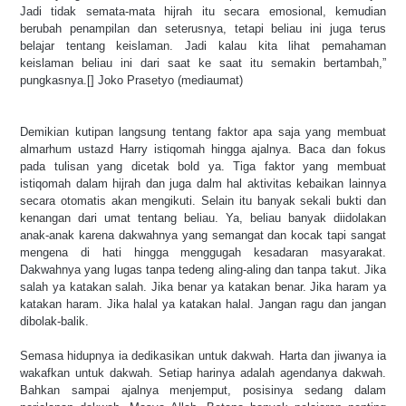
Jadi tidak semata-mata hijrah itu secara emosional, kemudian
berubah penampilan dan seterusnya, tetapi beliau ini juga terus
belajar tentang keislaman. Jadi kalau kita lihat pemahaman
keislaman beliau ini dari saat ke saat itu semakin bertambah,”
pungkasnya.[] Joko Prasetyo (mediaumat)
Demikian kutipan langsung tentang faktor apa saja yang membuat
almarhum ustazd Harry istiqomah hingga ajalnya. Baca dan fokus
pada tulisan yang dicetak bold ya. Tiga faktor yang membuat
istiqomah dalam hijrah dan juga dalm hal aktivitas kebaikan lainnya
secara otomatis akan mengikuti. Selain itu banyak sekali bukti dan
kenangan dari umat tentang beliau. Ya, beliau banyak diidolakan
anak-anak karena dakwahnya yang semangat dan kocak tapi sangat
mengena di hati hingga menggugah kesadaran masyarakat.
Dakwahnya yang lugas tanpa tedeng aling-aling dan tanpa takut. Jika
salah ya katakan salah. Jika benar ya katakan benar. Jika haram ya
katakan haram. Jika halal ya katakan halal. Jangan ragu dan jangan
dibolak-balik.
Semasa hidupnya ia dedikasikan untuk dakwah. Harta dan jiwanya ia
wakafkan untuk dakwah. Setiap harinya adalah agendanya dakwah.
Bahkan sampai ajalnya menjemput, posisinya sedang dalam