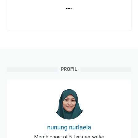
PROFIL
nunung nurlaela
Momblogger of 5. lecturer, writer