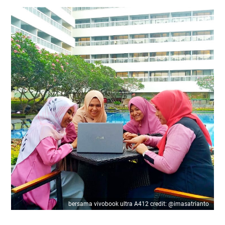
bersama vivobook ultra A412 credit: @imasatrianto