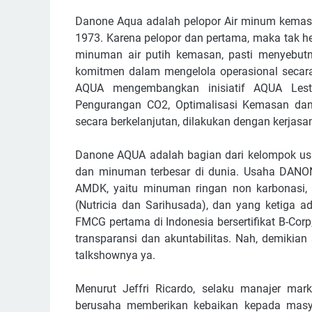
Danone Aqua adalah pelopor Air minum kemasa
1973. Karena pelopor dan pertama, maka tak he
minuman air putih kemasan, pasti menyebutn
komitmen dalam mengelola operasional secar
AQUA mengembangkan inisiatif AQUA Lestar
Pengurangan CO2, Optimalisasi Kemasan da
secara berkelanjutan, dilakukan dengan kerja
Danone AQUA adalah bagian dari kelompok us
dan minuman terbesar di dunia. Usaha DANON
AMDK, yaitu minuman ringan non karbonasi, 
(Nutricia dan Sarihusada), dan yang ketiga 
FMCG pertama di Indonesia bersertifikat B-Corp, 
transparansi dan akuntabilitas. Nah, demikia
talkshownya ya.
Menurut Jeffri Ricardo, selaku manajer mar
berusaha memberikan kebaikan kepada masya