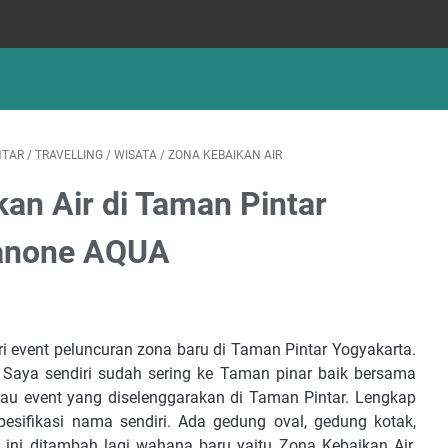
NTAR
/
TRAVELLING
/
WISATA
/
ZONA KEBAIKAN AIR
an Air di Taman Pintar
anone AQUA
ri event peluncuran zona baru di Taman Pintar Yogyakarta.
 Saya sendiri sudah sering ke Taman pinar baik bersama
au event yang diselenggarakan di Taman Pintar. Lengkap
sifikasi nama sendiri. Ada gedung oval, gedung kotak,
ini ditambah lagi wahana baru yaitu Zona Kebaikan Air.