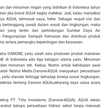
n dan minuman ringan yang didirikan di Indonesia tahun
ran jika brand AQUA begitu melekat, Jadi, kalau menyebut
ya AQUA, termasuk saya, hehe. Sebagai wujud visi dan
a bertanggung jawab dalam sosial dan lingkungan, maka
i yang terdiri dari perlindungan Sumber Daya Air,
n Pengumpulan Sampah Kemasan dan distribusi produk
sama antara pemangku kepentingan dan karyawan.
aha DANONE, yaitu salah satu produsen produk makanan
E di Indonesia ada tiga katagori utama yaitu: Minuman
dan minuman teh. Kedua, Nutrisi untuk kehidupan awal
adalah Nutrisi Medis.Danone-AQUA merupakan perusahaan
yaitu standar tertinggi terhadap kinerja sosial lingkungan,
n sekilas tentang Danone AQUA,sekarang saya ulasa acara
keting PT. Tirta Investama (Danone-AQUA), AQUA selalu
rakat berupa penyediaan hidrasi sehat tanpa merusak