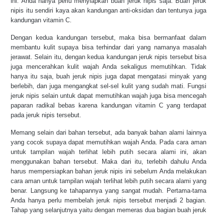
ini. Anda hanya perlu menyiapkan buah jeruk nipis saja. Buah jeruk 
nipis itu sendiri kaya akan kandungan anti-oksidan dan tentunya juga 
kandungan vitamin C.
Dengan kedua kandungan tersebut, maka bisa bermanfaat dalam 
membantu kulit supaya bisa terhindar dari yang namanya masalah 
jerawat. Selain itu, dengan kedua kandungan jeruk nipis tersebut bisa 
juga mencerahkan kulit wajah Anda sekaligus memutihkan. Tidak 
hanya itu saja, buah jeruk nipis juga dapat mengatasi minyak yang 
berlebih, dan juga mengangkat sel-sel kulit yang sudah mati. Fungsi 
jeruk nipis selain untuk dapat memutihkan wajah juga bisa mencegah 
paparan radikal bebas karena kandungan vitamin C yang terdapat 
pada jeruk nipis tersebut. 
Memang selain dari bahan tersebut, ada banyak bahan alami lainnya 
yang cocok supaya dapat memutihkan wajah Anda. Pada cara aman 
untuk tampilan wajah terlihat lebih putih secara alami ini, akan 
menggunakan bahan tersebut. Maka dari itu, terlebih dahulu Anda 
harus mempersiapkan bahan jeruk nipis ini sebelum Anda melakukan 
cara aman untuk tampilan wajah terlihat lebih putih secara alami yang 
benar. Langsung ke tahapannya yang sangat mudah. Pertama-tama 
Anda hanya perlu membelah jeruk nipis tersebut menjadi 2 bagian. 
Tahap yang selanjutnya yaitu dengan memeras dua bagian buah jeruk 