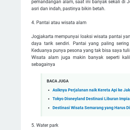
pemandangan alam, saat ini banyak sekali di
asri dan indah, pastinya bikin betah.
4.
Pantai atau wisata alam
Jogjakarta mempunyai loaksi wisata pantai ya
daya tarik sendiri. Pantai yang paling serin
Keduanya punya pesona yang tak bisa saya tulis
Wisata alam juga makin banyak seperti kali
sebagainya
BACA JUGA
Asiknya Perjalanan naik Kereta Api ke J
Tokyo Disneyland Destinasi Liburan Impi
Destinasi Wisata Semarang yang Harus D
5.
Water park