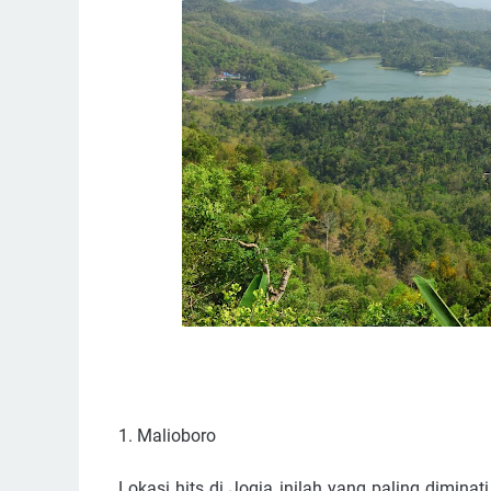
1.
Malioboro
Lokasi hits di Jogja inilah yang paling dimina