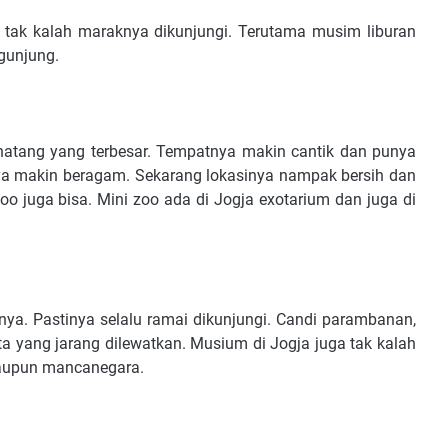
 tak kalah maraknya dikunjungi. Terutama musim liburan
gunjung.
atang yang terbesar. Tempatnya makin cantik dan punya
ya makin beragam. Sekarang lokasinya nampak bersih dan
o juga bisa. Mini zoo ada di Jogja exotarium dan juga di
knya. Pastinya selalu ramai dikunjungi. Candi parambanan,
ta yang jarang dilewatkan. Musium di Jogja juga tak kalah
maupun mancanegara.