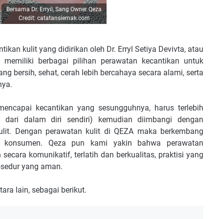
Bersama Dr. Erryil, Sang Owner Qeza
Credit: catatansiemak.com
ikan kulit yang didirikan oleh Dr. Erryl Setiya Devivta, atau
c memiliki berbagai pilihan perawatan kecantikan untuk
 bersih, sehat, cerah lebih bercahaya secara alami, serta
nya.
mencapai kecantikan yang sesungguhnya, harus terlebih
 dari dalam diri sendiri) kemudian diimbangi dengan
ulit. Dengan perawatan kulit di QEZA maka berkembang
uk konsumen. Qeza pun kami yakin bahwa perawatan
secara komunikatif, terlatih dan berkualitas, praktisi yang
osedur yang aman.
ara lain, sebagai berikut.