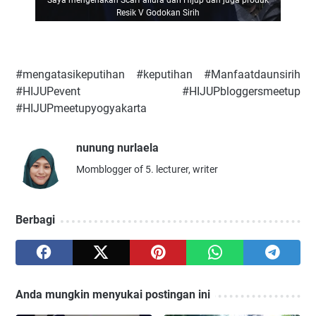
Saya mengenakan Scarf allura dari Hijup dan juga produk
Resik V Godokan Sirih
#mengatasikeputihan #keputihan #Manfaatdaunsirih
#HIJUPevent #HIJUPbloggersmeetup
#HIJUPmeetupyogyakarta
nunung nurlaela
Momblogger of 5. lecturer, writer
Berbagi
Anda mungkin menyukai postingan ini