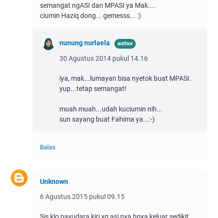
semangat ngASI dan MPASI ya Mak....
ciumin Haziq dong... gemesss... :)
nunung nurlaela
30 Agustus 2014 pukul 14.16
iya, mak...lumayan bisa nyetok buat MPASI.
yup...tetap semangat!
muah muah...udah kuciumin nih...
sun sayang buat Fahima ya...:-)
Balas
Unknown
6 Agustus 2015 pukul 09.15
Sis klo payudara kiri yg asi nya hnya keluar sedikit