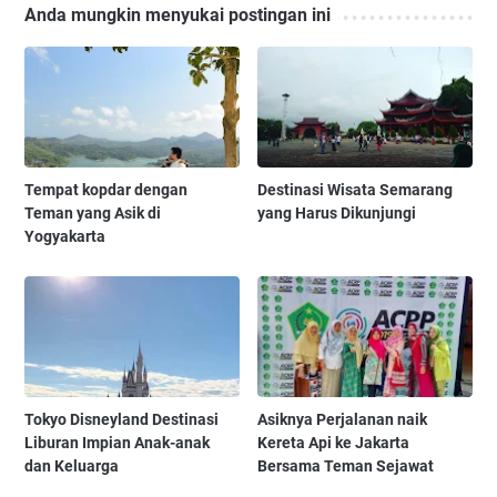
Anda mungkin menyukai postingan ini
Tempat kopdar dengan
Destinasi Wisata Semarang
Teman yang Asik di
yang Harus Dikunjungi
Yogyakarta
Tokyo Disneyland Destinasi
Asiknya Perjalanan naik
Liburan Impian Anak-anak
Kereta Api ke Jakarta
dan Keluarga
Bersama Teman Sejawat