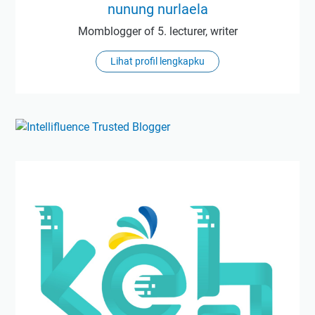
nunung nurlaela
Momblogger of 5. lecturer, writer
Lihat profil lengkapku