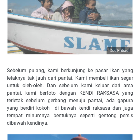
Doc Pribadi
Sebelum pulang, kami berkunjung ke pasar ikan yang
letaknya tak jauh dari pantai. Kami membeli ikan segar
untuk oleh-oleh. Dan sebelum kami keluar dari area
pantai, kami berfoto dengan KENDI RAKSASA yang
terletak sebelum gerbang menuju pantai, ada gapura
yang berdiri kokoh di bawah kendi raksasa dan juga
tempat minumnya bentuknya seperti gentong persis
dibawah kendinya.