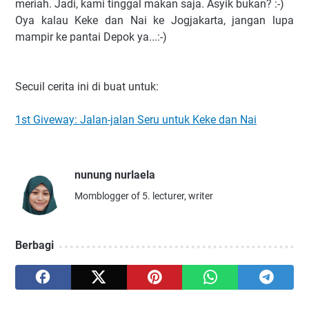
meriah. Jadi, kami tinggal makan saja. Asyik bukan? :-)
Oya kalau Keke dan Nai ke Jogjakarta, jangan lupa
mampir ke pantai Depok ya...:-)
Secuil cerita ini di buat untuk:
1st Giveway: Jalan-jalan Seru untuk Keke dan Nai
nunung nurlaela
Momblogger of 5. lecturer, writer
Berbagi