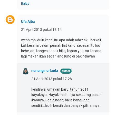
Balas
Ufa Aiba
21 April 2013 pukul 13.14
wehh mb, dulu kendi itu apa udah ada? aku berkali-
kali kesana belum pernah liat kendi sebesar itu loo
hehe jadi kangen depok hiks, kapan ya bisa kesana
lagi makan ikan segar langsung di pak nelayan
nunung nurlaela
21 April 2013 pukul 17.28
kendinya lumayan baru, tahun 2011
kayaknya. Hayuk main...iya sekaarng pasar
ikannya juga pindah, bikin bangunan
sendiri...lebih bersih dan banyak pilihannya.