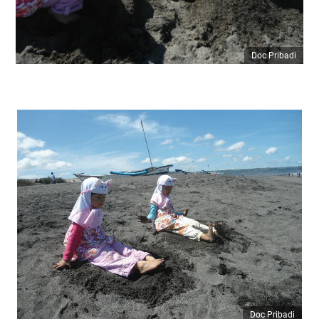
Doc Pribadi
Doc Pribadi