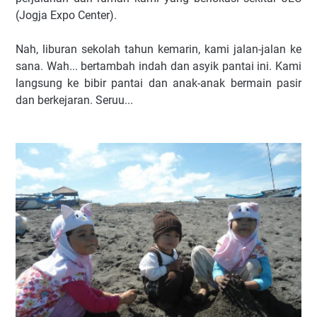
(Jogja Expo Center).
Nah, liburan sekolah tahun kemarin, kami jalan-jalan ke
sana. Wah... bertambah indah dan asyik pantai ini. Kami
langsung ke bibir pantai dan anak-anak bermain pasir
dan berkejaran. Seruu...