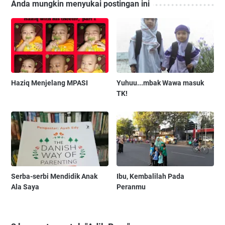
Anda mungkin menyukai postingan ini
Haziq Menjelang MPASI
Yuhuu...mbak Wawa masuk
TK!
Serba-serbi Mendidik Anak
Ibu, Kembalilah Pada
Ala Saya
Peranmu